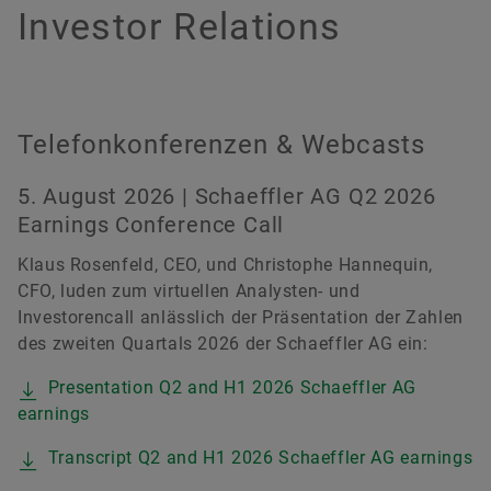
versandkostenfrei.
Geschichte
Innovationskultur
Globale Ausbildung
Veranstaltungen & Publikationen
Social News
Investor Relations
Nachhaltigkeit
Pioniergeist
Formula Student
Investor Relations Kontakt
Messen & Veranstaltungen
Jetzt bestellen
Diversity & Inklusion
Motorsport
Telefonkonferenzen & Webcasts
5. August 2026 | Schaeffler AG Q2 2026
Earnings Conference Call
Klaus Rosenfeld, CEO, und Christophe Hannequin,
CFO, luden zum virtuellen Analysten- und
Investorencall anlässlich der Präsentation der Zahlen
des zweiten Quartals 2026 der Schaeffler AG ein:
Presentation Q2 and H1 2026 Schaeffler AG
earnings
Transcript Q2 and H1 2026 Schaeffler AG earnings