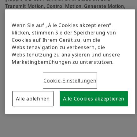
Transmit Motion
,
Control Motion
,
Generate Motion
,
Power Motion
,
Drive Motion
,
Energize Motion
und
Sustain Motion
.
Wenn Sie auf „Alle Cookies akzeptieren“
klicken, stimmen Sie der Speicherung von
Inhalt eingeschränkt
Cookies auf Ihrem Gerät zu, um die
Websitenavigation zu verbessern, die
Die folgenden Inhalte sind aufgrund Ihrer
Websitenutzung zu analysieren und unsere
Datenschutzeinstellungen eingeschränkt.
Marketingbemühungen zu unterstützen.
Um die Inhalte zu sehen, aktivieren Sie einfach
hier die Funktionellen Cookies.
Cookie-Einstellungen
Funktionelle Cookies aktivieren
Alle ablehnen
Alle Cookies akzeptieren
Durch die Aktivierung dieser Option werden die zuvor erteilten
datenschutzrechtlichen Einwilligungen aktualisiert.
Lesen Sie
mehr über unsere Datenschutzbestimmungen