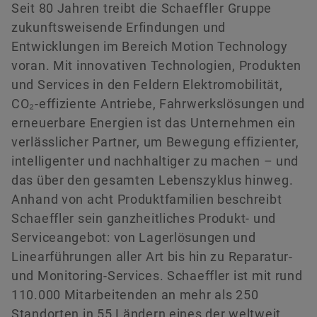
versandkostenfrei.
Seit 80 Jahren treibt die Schaeffler Gruppe
Geschichte
Innovationskultur
Globale Ausbildung
Veranstaltungen & Publikationen
Social News
zukunftsweisende Erfindungen und
Nachhaltigkeit
Pioniergeist
Formula Student
Investor Relations Kontakt
Messen & Veranstaltungen
Entwicklungen im Bereich Motion Technology
voran. Mit innovativen Technologien, Produkten
Jetzt bestellen
Diversity & Inklusion
Motorsport
und Services in den Feldern Elektromobilität,
CO₂-effiziente Antriebe, Fahrwerkslösungen und
erneuerbare Energien ist das Unternehmen ein
verlässlicher Partner, um Bewegung effizienter,
intelligenter und nachhaltiger zu machen – und
das über den gesamten Lebenszyklus hinweg.
Anhand von acht Produktfamilien beschreibt
Schaeffler sein ganzheitliches Produkt- und
Serviceangebot: von Lagerlösungen und
Linearführungen aller Art bis hin zu Reparatur-
und Monitoring-Services. Schaeffler ist mit rund
110.000 Mitarbeitenden an mehr als 250
Standorten in 55 Ländern eines der weltweit