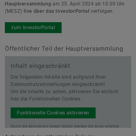
Hauptversammlung
am 25. April 2024 ab 10.00 Uhr
(MESZ)
live über das InvestorPortal
verfolgen.
zum InvestorPortal
Jens von Seckendorff
Senior Manager Investor Relations
Öffentlicher Teil der Hauptversammlung
Vitesco Technologies GmbH
Siemensstraße 12
Inhalt eingeschränkt
93055 Regensburg
Deutschland
Die folgenden Inhalte sind aufgrund Ihrer
Datenschutzeinstellungen eingeschränkt.
+49 941 2031-6381
Um die Inhalte zu sehen, aktivieren Sie einfach
jens.freiherr.von.seckendorff-
hier die Funktionellen Cookies.
gudent@mail.schaeffler.com
Funktionelle Cookies aktivieren
Kontakt herunterladen
Durch die Aktivierung dieser Option werden die zuvor erteilten
datenschutzrechtlichen Einwilligungen aktualisiert.
Lesen Sie