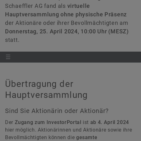
versandkostenfrei.
Hauptversammlung 2023
Kooperationen
Managers‘ Transactions
Ecosystem
Schaeffler AG
Schaeffler AG fand als
virtuelle
Rating
Industriestraße 1–3
Hauptversammlung ohne physische Präsenz
Hauptversammlung 2022
Förderprojekte
Kapitalmarkttag
91074 Herzogenaurach
der Aktionäre oder ihrer Bevollmächtigten am
Deutschland
Jetzt bestellen
Donnerstag, 25. April 2024, 10:00 Uhr (MESZ)
Hauptversammlung 2021
Akquisitionen & Desinvestitionen
statt.
+49 9132 82-88125
Außerordentliche Hauptversammlung 2020
Finanzkalender
heiko.eber@schaeffler.com
Hauptversammlung 2020
Kontakt herunterladen
Hauptversammlung 2019
Übertragung der
Hauptversammlung
Hauptversammlung 2018
Sind Sie Aktionärin oder Aktionär?
Hauptversammlung 2017
Der
Zugang zum InvestorPortal
ist
ab 4. April 2024
Hauptversammlung 2016
hier möglich. Aktionärinnen und Aktionäre sowie ihre
Bevollmächtigten können die
gesamte