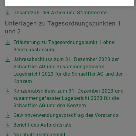
Einladung zur Hauptversammlung
Gesamtzahl der Aktien und Stimmrechte
Unterlagen zu Tagesordnungspunkten 1
und 2
Erläuterung zu Tagesordnungspunkt 1 ohne
Beschlussfassung
Jahresabschluss zum 31. Dezember 2023 der
Schaeffler AG und zusammengefasster
Lagebericht 2023 für die Schaeffler AG und den
Konzern
Konzernabschluss zum 31. Dezember 2023 und
zusammengefasster Lagebericht 2023 für die
Schaeffler AG und den Konzern
Gewinnverwendungsvorschlag des Vorstands
Bericht des Aufsichtsrats
Nachhaltigkeitsbericht