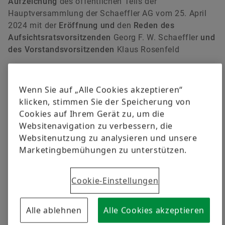
Aufzeichung
mehr über unsere Datenschutzbestimmungen
des öffentlichen Teils der
Hauptversammlung der Schaeffler AG vom 25. April
2024 mit der
Eröffnung und
den
Reden des
Aufsichtsratsvorsitzenden
Georg F. W. Schaeffler
und
des Vorstandsvorsitzenden
Klaus Rosenfeld
Wenn Sie auf „Alle Cookies akzeptieren“
klicken, stimmen Sie der Speicherung von
Cookies auf Ihrem Gerät zu, um die
Websitenavigation zu verbessern, die
Dokumente & Unterlagen
Websitenutzung zu analysieren und unsere
Marketingbemühungen zu unterstützen.
Abstimmungsergebnisse
Bekanntmachung zu Dividende und
Cookie-Einstellungen
Gewinnverwendung
Bericht des Vorstandsvorsitzenden Klaus
Alle ablehnen
Alle Cookies akzeptieren
Rosenfeld