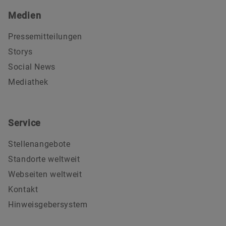
Hauptversammlung in einem Redebeitrag
Medien
vorgebracht werden.
Pressemitteilungen
Elektronisch zu der Versammlung zugeschalteten
Storys
Aktionären steht in der Versammlung ein
Social News
Rederecht im Wege der Videokommunikation zu.
Anträge und Wahlvorschläge, Fragen und
Mediathek
Nachfragen können Bestandteil des Redebeitrags
eines Aktionärs sein. Im Rahmen der Ausübung
des Rederechts können Aktionäre während der
Service
Hauptversammlung auch ihr Auskunftsrecht im
Wege der Videokommunikation wahrnehmen und
Stellenangebote
Fragen stellen.
Standorte weltweit
Webseiten weltweit
Kontakt
Hinweisgebersystem