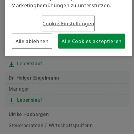
Stellvertretender Vorsitzender des
Marketingbemühungen zu unterstützen.
Konzernbetriebsrats der Schaeffler AG und
Mitglied im Europa Betriebsrat
Cookie-Einstellungen
Lebenslauf
Alle ablehnen
Alle Cookies akzeptieren
Manfred Eibeck
Investor und Berater
Lebenslauf
Dr. Holger Engelmann
Manager
Lebenslauf
Ulrike Hasbargen
Steuerberaterin / Wirtschaftsprüferin