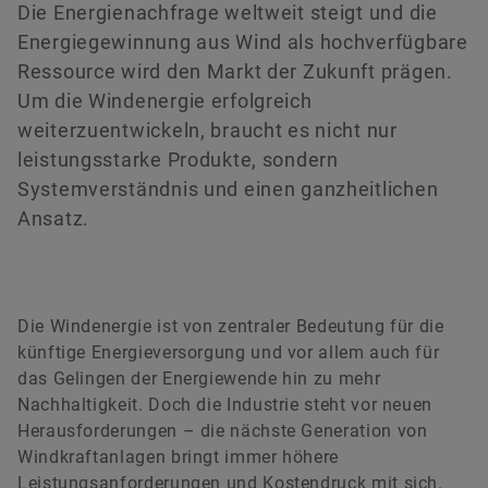
versandkostenfrei.
Hauptversammlung 2023
Die Energienachfrage weltweit steigt und die
Kooperationen
Managers‘ Transactions
Ecosystem
Rating
Energiegewinnung aus Wind als hochverfügbare
Hauptversammlung 2022
Förderprojekte
Kapitalmarkttag
Ressource wird den Markt der Zukunft prägen.
Um die Windenergie erfolgreich
Jetzt bestellen
Hauptversammlung 2021
Akquisitionen & Desinvestitionen
weiterzuentwickeln, braucht es nicht nur
leistungsstarke Produkte, sondern
Außerordentliche Hauptversammlung 2020
Finanzkalender
Systemverständnis und einen ganzheitlichen
Ansatz.
Hauptversammlung 2020
Hauptversammlung 2019
Die Windenergie ist von zentraler Bedeutung für die
Hauptversammlung 2018
künftige Energieversorgung und vor allem auch für
das Gelingen der Energiewende hin zu mehr
Hauptversammlung 2017
Nachhaltigkeit. Doch die Industrie steht vor neuen
Herausforderungen – die nächste Generation von
Hauptversammlung 2016
Windkraftanlagen bringt immer höhere
Leistungsanforderungen und Kostendruck mit sich.