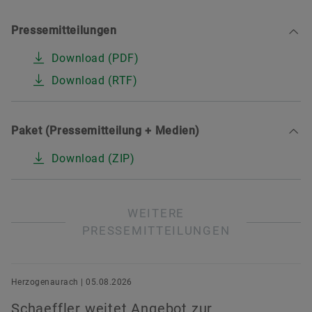
Pressemitteilungen
Download (PDF)
Matthias Herms
Download (RTF)
Leiter Kommunikation Finanzen, CSR &
Nachhaltigkeit
Paket (Pressemitteilung + Medien)
Schaeffler AG
Download (ZIP)
Herzogenaurach
+49 9132 82-37314
matthias.herms@schaeffler.com
WEITERE
PRESSEMITTEILUNGEN
Herzogenaurach | 05.08.2026
Schaeffler weitet Angebot zur