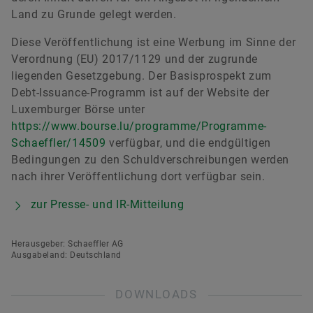
Land zu Grunde gelegt werden.
Heiko Eber
Diese Veröffentlichung ist eine Werbung im Sinne der
Verordnung (EU) 2017/1129 und der zugrunde
liegenden Gesetzgebung. Der Basisprospekt zum
Head of Investor Relations
Debt-Issuance-Programm ist auf der Website der
Schaeffler AG
Luxemburger Börse unter
Herzogenaurach
https://www.bourse.lu/programme/Programme-
+49 9132 82-88125
Schaeffler/14509
verfügbar, und die endgültigen
Bedingungen zu den Schuldverschreibungen werden
heiko.eber@schaeffler.com
nach ihrer Veröffentlichung dort verfügbar sein.
zur Presse- und IR-Mitteilung
Herausgeber: Schaeffler AG
Ausgabeland: Deutschland
DOWNLOADS