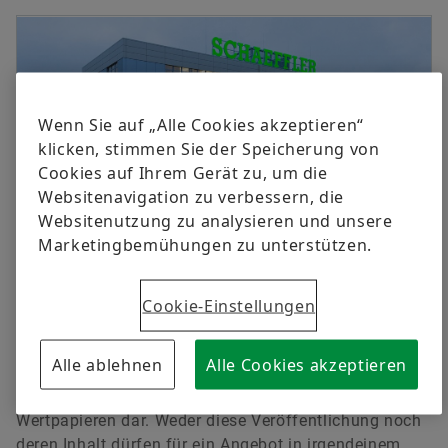
versandkostenfrei.
Hauptversammlung 2023
Kooperationen
Managers‘ Transactions
Ecosystem
Rating
Leiter Konzernkommunikation & Public Affairs
Hauptversammlung 2022
Förderprojekte
Kapitalmarkttag
Schaeffler Gruppe
Schaeffler AG
Jetzt bestellen
Hauptversammlung 2021
Akquisitionen & Desinvestitionen
Herzogenaurach
Wenn Sie auf „Alle Cookies akzeptieren“
klicken, stimmen Sie der Speicherung von
Außerordentliche Hauptversammlung 2020
Finanzkalender
+49 9132 82-8901
Cookies auf Ihrem Gerät zu, um die
axel.luedeke@schaeffler.com
Websitenavigation zu verbessern, die
Hauptversammlung 2020
Websitenutzung zu analysieren und unsere
Marketingbemühungen zu unterstützen.
Hauptversammlung 2019
07.05.2026 | Herzogenaurach
Cookie-Einstellungen
Hauptversammlung 2018
Rechtliche Hinweise: Anleihe Emission
Hauptversammlung 2017
Alle ablehnen
Alle Cookies akzeptieren
Diese Veröffentlichung stellt weder ein Angebot zum
Verkauf noch eine Aufforderung zum Kauf von
Hauptversammlung 2016
Wertpapieren dar. Weder diese Veröffentlichung noch
deren Inhalt dürfen für ein Angebot in irgendeinem