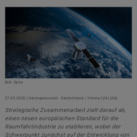
versandkostenfrei.
Hauptversammlung 2023
Kooperationen
Managers‘ Transactions
Ecosystem
Rating
Leiter Konzernkommunikation & Public Affairs
Hauptversammlung 2022
Förderprojekte
Kapitalmarkttag
Schaeffler Gruppe
Schaeffler AG
Jetzt bestellen
Hauptversammlung 2021
Akquisitionen & Desinvestitionen
Herzogenaurach
Außerordentliche Hauptversammlung 2020
Finanzkalender
+49 9132 82-8901
axel.luedeke@schaeffler.com
Hauptversammlung 2020
Hauptversammlung 2019
Bild: Spire
Hauptversammlung 2018
27.05.2026 | Herzogenaurach - Deutschland / Vienna (VA) USA
Hauptversammlung 2017
Strategische Zusammenarbeit zielt darauf ab,
einen neuen europäischen Standard für die
Hauptversammlung 2016
Raumfahrtindustrie zu etablieren, wobei der
Schwerpunkt zunächst auf der Entwicklung von