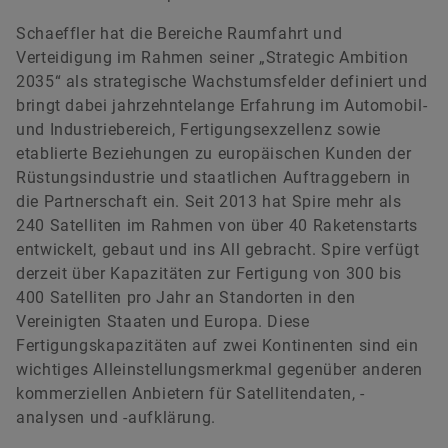
Schaeffler hat die Bereiche Raumfahrt und
Benjamin Hackman
Verteidigung im Rahmen seiner „Strategic Ambition
2035“ als strategische Wachstumsfelder definiert und
bringt dabei jahrzehntelange Erfahrung im Automobil-
Head of Investor Relations
und Industriebereich, Fertigungsexzellenz sowie
etablierte Beziehungen zu europäischen Kunden der
Benjamin.Hackman@spire.com
Rüstungsindustrie und staatlichen Auftraggebern in
die Partnerschaft ein. Seit 2013 hat Spire mehr als
240 Satelliten im Rahmen von über 40 Raketenstarts
entwickelt, gebaut und ins All gebracht. Spire verfügt
derzeit über Kapazitäten zur Fertigung von 300 bis
400 Satelliten pro Jahr an Standorten in den
Vereinigten Staaten und Europa. Diese
Fertigungskapazitäten auf zwei Kontinenten sind ein
wichtiges Alleinstellungsmerkmal gegenüber anderen
kommerziellen Anbietern für Satellitendaten, -
analysen und -aufklärung.