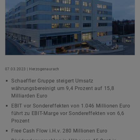
versandkostenfrei.
Hauptversammlung 2023
Kooperationen
Managers‘ Transactions
Ecosystem
Rating
Leiter Konzernkommunikation & Public Affairs
Hauptversammlung 2022
Förderprojekte
Kapitalmarkttag
Schaeffler AG
Herzogenaurach
Jetzt bestellen
Hauptversammlung 2021
Akquisitionen & Desinvestitionen
+49 9132 82 8901
Außerordentliche Hauptversammlung 2020
Finanzkalender
axel.luedeke@schaeffler.com
Hauptversammlung 2020
07.03.2023 | Herzogenaurach
Hauptversammlung 2019
Schaeffler Gruppe steigert Umsatz
währungsbereinigt um 9,4 Prozent auf 15,8
Hauptversammlung 2018
Milliarden Euro
EBIT vor Sondereffekten von 1.046 Millionen Euro
Hauptversammlung 2017
führt zu EBIT-Marge vor Sondereffekten von 6,6
Prozent
Hauptversammlung 2016
Free Cash Flow i.H.v. 280 Millionen Euro