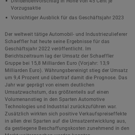
Dividendenvorschlag in Höhe von 45 Cent je
Matthias Herms
Vorzugsaktie
Vorsichtiger Ausblick für das Geschäftsjahr 2023
Leiter Kommunikation Finanzen & Nachhaltigkeit
Schaeffler AG
Der weltweit tätige Automobil- und Industriezulieferer
Herzogenaurach
Schaeffler hat heute seine Ergebnisse für das
Geschäftsjahr 2022 veröffentlicht. Im
+49 9132 82 3714
Berichtszeitraum lag der Umsatz der Schaeffler
matthias.herms@schaeffler.com
Gruppe bei 15,8 Milliarden Euro (Vorjahr: 13,9
Milliarden Euro). Währungsbereinigt stieg der Umsatz
um 9,4 Prozent und übertraf damit die Prognose. Das
Jahr war geprägt von einem deutlichen
Umsatzwachstum, das größtenteils auf einen
Volumenanstieg in den Sparten Automotive
Technologies und Industrial zurückzuführen war.
Zusätzlich wirkten sich positive Verkaufspreiseffekte
in allen drei Sparten auf die Umsatzentwicklung aus,
da gestiegene Beschaffungskosten zunehmend in den