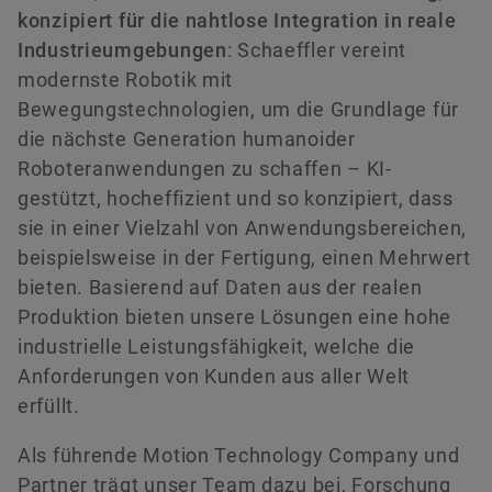
versandkostenfrei.
Geschichte
Innovationskultur
Globale Ausbildung
Veranstaltungen & Publikationen
Social News
konzipiert für die nahtlose Integration in reale
Industrieumgebungen
: Schaeffler vereint
Nachhaltigkeit
Pioniergeist
Formula Student
Investor Relations Kontakt
Messen & Veranstaltungen
modernste Robotik mit
Jetzt bestellen
Bewegungstechnologien, um die Grundlage für
Diversity & Inklusion
Motorsport
die nächste Generation humanoider
Roboteranwendungen zu schaffen – KI-
gestützt, hocheffizient und so konzipiert, dass
sie in einer Vielzahl von Anwendungsbereichen,
beispielsweise in der Fertigung, einen Mehrwert
bieten. Basierend auf Daten aus der realen
Produktion bieten unsere Lösungen eine hohe
industrielle Leistungsfähigkeit, welche die
Anforderungen von Kunden aus aller Welt
erfüllt.
Als führende Motion Technology Company und
Partner trägt unser Team dazu bei, Forschung