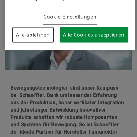
Cookie-Einstellungen
Alle ablehnen
Alle Cookies akzeptieren
Bewegungstechnologien sind unser Kompass
bei Schaeffler. Dank umfassender Erfahrung
aus der Produktion, hoher vertikaler Integration
und jahrelanger Entwicklung innovativer
Produkte schaffen wir robuste Komponenten
und Systeme für Bewegung. So ist Schaeffler
der ideale Partner für Hersteller humanoider