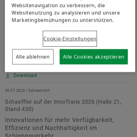
ersten Halbjahr 2026
Websitenavigation zu verbessern, die
Umsatz mit 11,7 Milliarden Euro trotz
Websitenutzung zu analysieren und unsere
herausfordernder Marktbedingungen auf
Marketingbemühungen zu unterstützen.
Vorjahresniveau (währungsbereinigt plus 0,4 Prozent)
• EBIT-Marge vor Sondereffekten um rund 15 Prozent
Cookie-Einstellungen
auf 4,7 Prozent verbessert (Vorjahr: 4,1 Prozent) • E-
Mobility mit kontinuierlicher Margenverbesserung,
Powertrain & Chassis und Vehicle Lifetime Solutions
Alle ablehnen
Alle Cookies akzeptieren
mit starken...
Download
30.07.2026 | Schweinfurt
Schaeffler auf der InnoTrans 2026 (Halle 21,
Stand 430)
Innovationen für mehr Verfügbarkeit,
Effizienz und Nachhaltigkeit im
Schienenverkehr