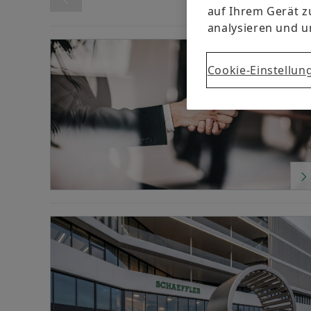
auf Ihrem Gerät z
analysieren und 
Erscheinungsdatum
Von
Bis
Awards
Digitalisierung
Motorsport
Cookie-Einstellun
Sonstiges
Technologie & Innovation
Division