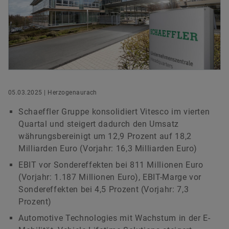
versandkostenfrei.
Hauptversammlung 2023
Kooperationen
Managers‘ Transactions
Ecosystem
Rating
Leiter Konzernkommunikation & Public Affairs
Hauptversammlung 2022
Förderprojekte
Kapitalmarkttag
Schaeffler Gruppe
Schaeffler AG
Jetzt bestellen
Hauptversammlung 2021
Akquisitionen & Desinvestitionen
Herzogenaurach
Außerordentliche Hauptversammlung 2020
Finanzkalender
+49 9132 82-8901
05.03.2025 | Herzogenaurach
axel.luedeke@schaeffler.com
Hauptversammlung 2020
Schaeffler Gruppe konsolidiert Vitesco im vierten
Quartal und steigert dadurch den Umsatz
Hauptversammlung 2019
währungsbereinigt um 12,9 Prozent auf 18,2
Milliarden Euro (Vorjahr: 16,3 Milliarden Euro)
Hauptversammlung 2018
EBIT vor Sondereffekten bei 811 Millionen Euro
(Vorjahr: 1.187 Millionen Euro), EBIT-Marge vor
Hauptversammlung 2017
Sondereffekten bei 4,5 Prozent (Vorjahr: 7,3
Prozent)
Hauptversammlung 2016
Automotive Technologies mit Wachstum in der E-