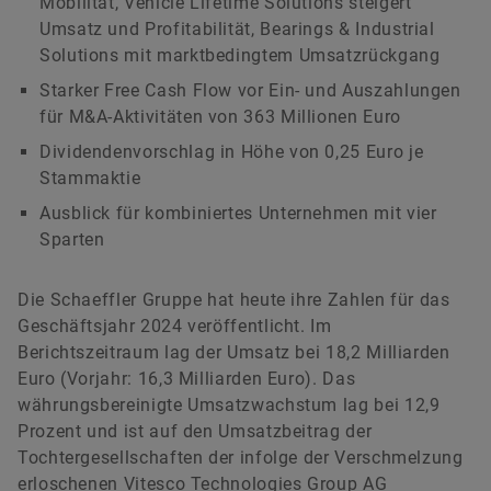
Mobilität, Vehicle Lifetime Solutions steigert
Umsatz und Profitabilität, Bearings & Industrial
Matthias Herms
Solutions mit marktbedingtem Umsatzrückgang
Starker Free Cash Flow vor Ein- und Auszahlungen
für M&A-Aktivitäten von 363 Millionen Euro
Leiter Kommunikation Finanzen, CSR &
Nachhaltigkeit
Dividendenvorschlag in Höhe von 0,25 Euro je
Schaeffler AG
Stammaktie
Herzogenaurach
Ausblick für kombiniertes Unternehmen mit vier
Sparten
+49 9132 82-37314
matthias.herms@schaeffler.com
Die Schaeffler Gruppe hat heute ihre Zahlen für das
Geschäftsjahr 2024 veröffentlicht. Im
Berichtszeitraum lag der Umsatz bei 18,2 Milliarden
Euro (Vorjahr: 16,3 Milliarden Euro). Das
währungsbereinigte Umsatzwachstum lag bei 12,9
Prozent und ist auf den Umsatzbeitrag der
Tochtergesellschaften der infolge der Verschmelzung
erloschenen Vitesco Technologies Group AG