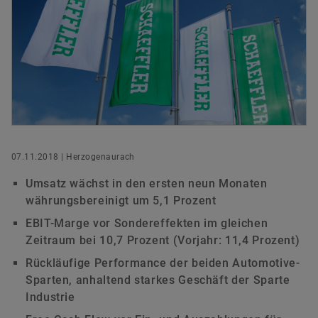
versandkostenfrei.
Leiter Globale Kommunikation &
Hauptversammlung 2023
Kooperationen
Managers‘ Transactions
Ecosystem
Rating
Branding
Hauptversammlung 2022
Förderprojekte
Kapitalmarkttag
Jetzt bestellen
Schaeffler AG
Hauptversammlung 2021
Akquisitionen & Desinvestitionen
Herzogenaurach
Außerordentliche Hauptversammlung 2020
Finanzkalender
+49 9132 82-5000
presse@schaeffler.com
Hauptversammlung 2020
07.11.2018 | Herzogenaurach
Hauptversammlung 2019
Umsatz wächst in den ersten neun Monaten
währungsbereinigt um 5,1 Prozent
Hauptversammlung 2018
EBIT-Marge vor Sondereffekten im gleichen
Zeitraum bei 10,7 Prozent (Vorjahr: 11,4 Prozent)
Hauptversammlung 2017
Rückläufige Performance der beiden Automotive-
Sparten, anhaltend starkes Geschäft der Sparte
Hauptversammlung 2016
Industrie