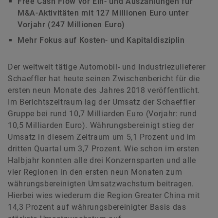
Free Cash Flow vor Ein- und Auszahlungen für
M&A-Aktivitäten mit 127 Millionen Euro unter
Vorjahr (247 Millionen Euro)
Dr. Axel Lüdeke
Leiter Wirtschafts- und
Mehr Fokus auf Kosten- und Kapitaldisziplin
Finanzkommunikation &
Öffentlichkeitsarbeit
Der weltweit tätige Automobil- und Industriezulieferer
Schaeffler hat heute seinen Zwischenbericht für die
ersten neun Monate des Jahres 2018 veröffentlicht.
Schaeffler AG
Im Berichtszeitraum lag der Umsatz der Schaeffler
Herzogenaurach
Gruppe bei rund 10,7 Milliarden Euro (Vorjahr: rund
+49 9132 82-5000
10,5 Milliarden Euro). Währungsbereinigt stieg der
Umsatz in diesem Zeitraum um 5,1 Prozent und im
presse@schaeffler.com
dritten Quartal um 3,7 Prozent. Wie schon im ersten
Halbjahr konnten alle drei Konzernsparten und alle
vier Regionen in den ersten neun Monaten zum
währungsbereinigten Umsatzwachstum beitragen.
Hierbei wies wiederum die Region Greater China mit
14,3 Prozent auf währungsbereinigter Basis das