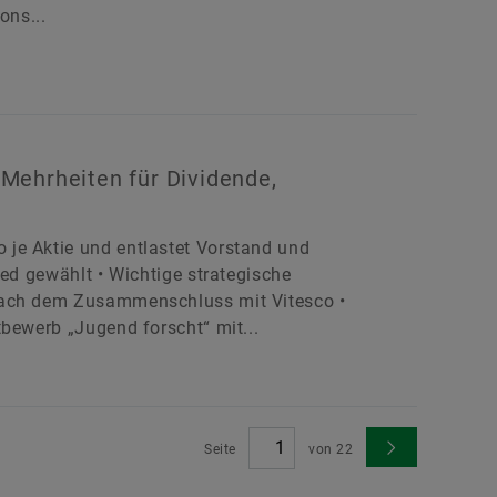
ons...
Mehrheiten für Dividende,
je Aktie und entlastet Vorstand und
ied gewählt • Wichtige strategische
 nach dem Zusammenschluss mit Vitesco •
tbewerb „Jugend forscht“ mit...
Seite
von
22