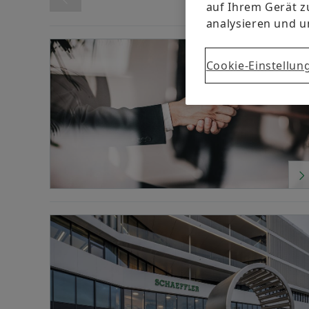
auf Ihrem Gerät z
analysieren und 
Erscheinungsdatum
Division
Von
Bis
Cookie-Einstellun