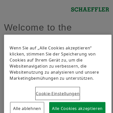
Welcome to the
Schaeffler Group.
Wenn Sie auf „Alle Cookies akzeptieren“
klicken, stimmen Sie der Speicherung von
Please make your selection.
Cookies auf Ihrem Gerät zu, um die
Websitenavigation zu verbessern, die
Websitenutzung zu analysieren und unsere
Marketingbemühungen zu unterstützen.
Cookie-Einstellungen
Please find information about our
company, our divisions, press, investor
Alle ablehnen
Alle Cookies akzeptieren